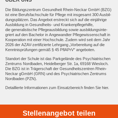
Die Bildungszentrum Gesundheit Rhein-Neckar GmbH (BZG)
ist eine Be­rufs­fach­schu­le für Pfle­ge mit ins­ge­samt 300 Aus­bil­
dungs­plät­zen. Das An­ge­bot erst­reckt sich auf die ein­jäh­ri­ge
Aus­bil­dung in Ge­sund­heits- und Kran­ken­pfle­ge­hil­fe,
die generalistische Pfle­ge­aus­bil­dung so­wie aus­bil­dungs­in­te­
griert auf den Ba­che­lor in Angewandter Pfle­ge­wis­sen­schaft in
Ko­o­pe­ra­tion mit einer Hoch­schu­le. Zu­dem wird seit dem Jahr
2026 der AZAV-zertifizierte Lehr­gang „Vor­be­rei­tung auf die
Kennt­nis­prü­fun­gen ge­mäß § 45 PflAPrV“ an­ge­bo­ten.
Standort der Schule ist das Parkgelände des Psychiatrischen
Zentrums Nordbaden, Heidelberger Str. 1a, 69168 Wiesloch.
Die BZG ist in Trägerschaft der Gesundheitszentren Rhein-
Neckar gGmbH (GRN) und des Psychiatrischen Zentrums
Nordbaden (PZN).
Detaillierte Informationen zum Einsatzbereich finden Sie
hier.